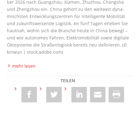
ber 2026 nach Guang­zhou, Xia­men, Zhuz­hou, Chang­sha
und Zheng­zhou ein. Chi­na gehört zu den welt­weit dyna­
mischs­ten Ent­wick­lungs­zen­tren für intel­li­gen­te Mobi­li­tät
und zukunfts­wei­sen­de Logis­tik. An fünf Tagen erle­ben Sie
haut­nah, wohin sich die Bran­che heu­te in Chi­na bewegt –
und wie auto­no­mes Fah­ren, Elek­tro­mo­bi­li­tät sowie digi­ta­le
Öko­sys­te­me die Stra­ßen­lo­gis­tik bereits neu defi­nie­ren. (©
kin­wun | stock.adobe.com)
mehr lesen
TEILEN