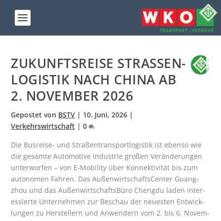
ZUKUNFTS­REI­SE STRA­SSEN­L
O­GIS­TIK NACH CHI­NA AB 2
. NOVEM­BER 2026
Gepostet von
BSTV
|
10. Juni, 2026
|
Verkehrswirtschaft
|
0
Die Bus­rei­se- und Stra­ßen­trans­port­lo­gis­tik ist eben­so wie
die gesam­te Auto­mo­ti­ve Indus­trie gro­ßen Ver­än­de­run­gen
unter­wor­fen – von E‑Mobility über Kon­nek­ti­vi­tät bis zum
auto­no­men Fah­ren. Das Außen­wirt­schafts­Cen­ter Guang­
zhou und das Außen­wirt­schafts­Bü­ro Cheng­du laden inter­
es­sier­te Unter­neh­men zur Beschau der neu­es­ten Ent­wick­
lun­gen zu Her­stel­lern und Anwen­dern vom 2. bis 6. Novem­