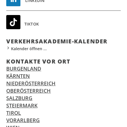
LINKEDIN
TIKTOK
VER­KEHR­S­AKA­DE­MIE-KALEN­DER
Kalender öffnen ...
KON­TAK­TE VOR ORT
BURGENLAND
KÄRNTEN
NIEDERÖSTERREICH
OBERÖSTERREICH
SALZBURG
STEIERMARK
TIROL
VORARLBERG