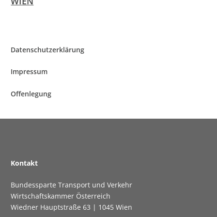
WIEN
Daten­schutz­er­klä­rung
Impres­sum
Offen­le­gung
Kon­takt
Bun­des­spar­te Trans­port und Verkehr
Wirt­schafts­kam­mer Österreich
Wied­ner Haupt­stra­ße 63 | 1045 Wien