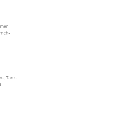
m­mer
r­neh­
n‑, Tank­
d