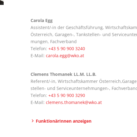
Caro­la Egg
Assis­ten­t/-in der Geschäfts­füh­rung, Wirt­schafts­ka
Öster­reich, Garagen‑, Tank­stel­len- und Ser­vice­un­te
mun­gen, Fachverband
Tele­fon:
+43 5 90 900 3240
E‑Mail:
carola.egg@wko.at
Cle­mens Tho­ma­nek LL.M. LL.B.
Refe­ren­t/-in, Wirt­schafts­kam­mer Österreich,Garage
stel­len- und Serviceunternehmungen‑, Fach­ver­ban
Tele­fon:
+43 5 90 900 3290
E‑Mail:
clemens.thomanek@wko.at
Funk­tio­nä­rIn­nen anzeigen