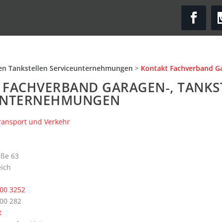
en Tank­stel­len Serviceunternehmungen
>
Kontakt Fachverband G
 FACH­VER­BAND GARAGEN‑, TANK­S
UNTERNEHMUNGEN
Trans­port und Verkehr
­ße 63
eich
900 3252
00 282
t