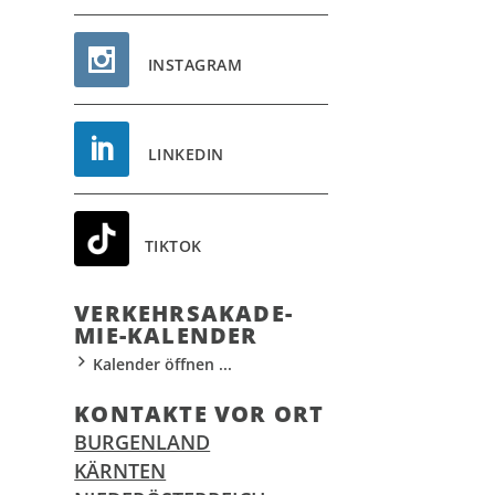
INSTAGRAM
LINKEDIN
TIKTOK
VER­KEHR­S­AKA­DE­
MIE-KALEN­DER
Kalender öffnen ...
KON­TAK­TE VOR ORT
BURGENLAND
KÄRNTEN