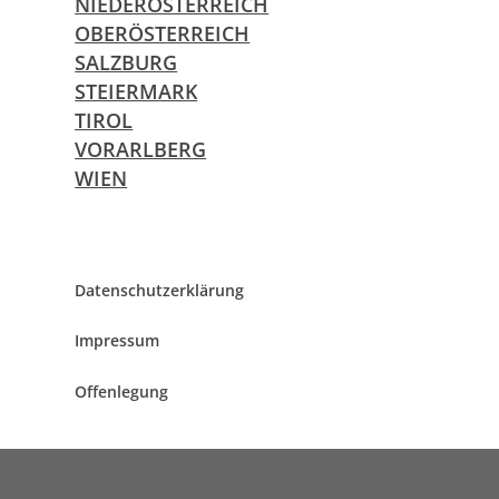
NIEDERÖSTERREICH
OBERÖSTERREICH
SALZBURG
STEIERMARK
TIROL
VORARLBERG
WIEN
Daten­schutz­er­klä­rung
Impres­sum
Offen­le­gung