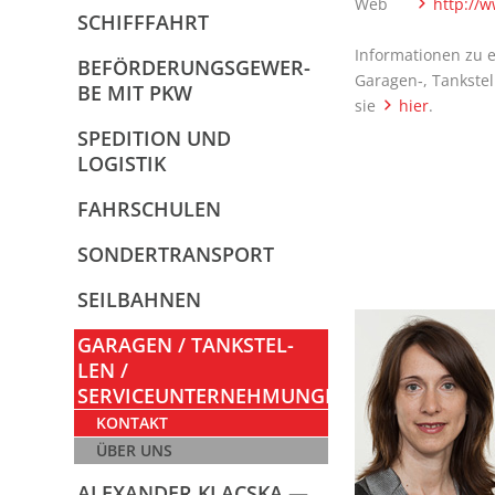
Web
http://w
SCHIFF­FAHRT
Infor­ma­tio­nen zu e
BEFÖR­DE­RUNGS­GE­WER­
Garagen‑, Tank­stel­
BE MIT PKW
sie
hier
.
SPE­DI­TI­ON UND
LOGISTIK
FAHR­SCHU­LEN
SON­DER­TRANS­PORT
SEIL­BAH­NEN
GARA­GEN / TANK­STEL­
LEN /
SERVICEUNTERNEHMUNGEN
KON­TAKT
ÜBER UNS
ALEX­AN­DER KLACS­KA —