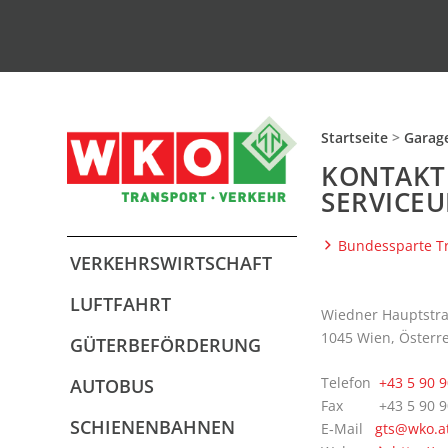
Startseite
>
Gara­g
KON­TAKT
SERVICE
Bun­des­spar­te 
VER­KEHRS­WIRT­SCHAFT
LUFT­FAHRT
Wied­ner Haupt­stra
1045 Wien, Österr
GÜTER­BE­FÖR­DE­RUNG
Tele­fon
+43 5 90 
AUTO­BUS
Fax +43 5 90 9
SCHIE­NEN­BAH­NEN
E‑Mail
gts@wko.a