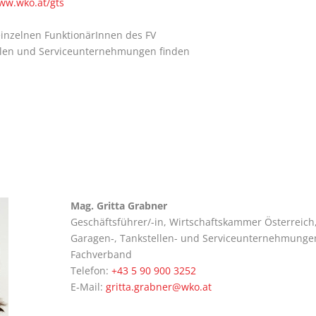
ww.wko.at/gts
in­zel­nen Funk­tio­nä­rIn­nen des FV
len und Ser­vice­un­ter­neh­mun­gen fin­den
Mag. Grit­ta Grabner
Geschäfts­füh­rer/-in, Wirt­schafts­kam­mer Öster­reich
Garagen‑, Tank­stel­len- und Ser­vice­un­ter­neh­mun­ge
Fachverband
Tele­fon:
+43 5 90 900 3252
E‑Mail:
gritta.grabner@wko.at