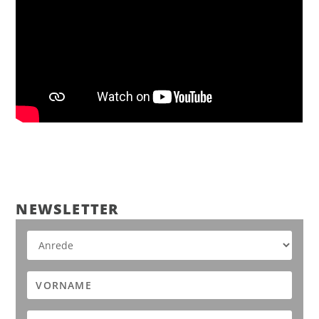
NEWS­LET­TER