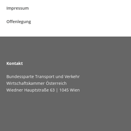
Impres­sum
Offen­le­gung
Kon­takt
Bun­des­spar­te Trans­port und Verkehr
Wirt­schafts­kam­mer Österreich
Wied­ner Haupt­stra­ße 63 | 1045 Wien