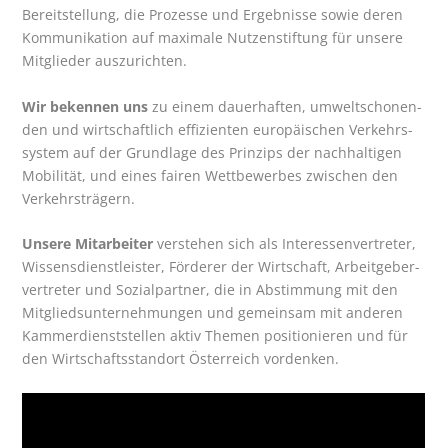
Bereit­stel­lung, die Pro­zes­se und Ergeb­nis­se sowie deren
Kom­mu­ni­ka­ti­on auf maxi­ma­le Nut­zen­stif­tung für unse­re
Mit­glie­der auszurichten.
Wir beken­nen uns
zu einem dau­er­haf­ten, umwelt­scho­nen­
den und wirt­schaft­lich effi­zi­en­ten euro­päi­schen Ver­kehrs­
sys­tem auf der Grund­la­ge des Prin­zips der nach­hal­ti­gen
Mobi­li­tät, und eines fai­ren Wett­be­wer­bes zwi­schen den
Verkehrsträgern.
Unse­re Mit­ar­bei­ter
ver­ste­hen sich als Inter­es­sen­ver­tre­ter,
Wis­sens­dienst­leis­ter, För­de­rer der Wirt­schaft, Arbeit­ge­ber­
ver­tre­ter und Sozi­al­part­ner, die in Abstim­mung mit den
Mit­glieds­un­ter­neh­mun­gen und gemein­sam mit ande­ren
Kam­mer­dienst­stel­len aktiv The­men posi­tio­nie­ren und für
den Wirt­schafts­stand­ort Öster­reich vordenken.