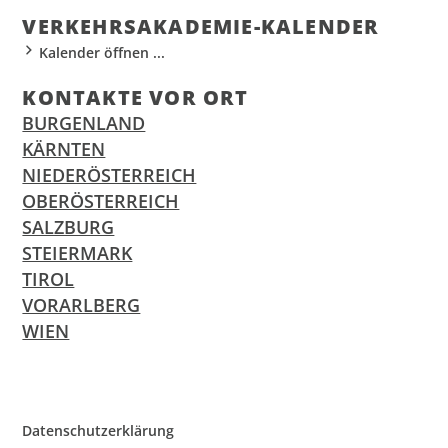
VER­KEHR­S­AKA­DE­MIE-KALEN­DER
Kalender öffnen ...
KON­TAK­TE VOR ORT
BURGENLAND
KÄRNTEN
NIEDERÖSTERREICH
OBERÖSTERREICH
SALZBURG
STEIERMARK
TIROL
VORARLBERG
WIEN
Daten­schutz­er­klä­rung