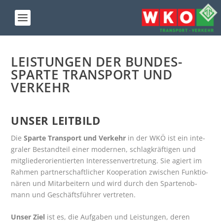
LEIS­TUN­GEN DER BUN­DES­
SPAR­TE TRANS­PORT UND
VERKEHR
UNSER LEIT­BILD
Die
Spar­te Trans­port und Ver­kehr
in der WKÖ ist ein inte­
gra­ler Bestand­teil einer moder­nen, schlag­kräf­ti­gen und
mit­glie­der­ori­en­tier­ten Inter­es­sen­ver­tre­tung. Sie agiert im
Rah­men part­ner­schaft­li­cher Koope­ra­ti­on zwi­schen Funk­tio­
nä­ren und Mit­ar­bei­tern und wird durch den Spar­ten­ob­
mann und Geschäfts­füh­rer vertreten.
Unser Ziel
ist es, die Auf­ga­ben und Leis­tun­gen, deren