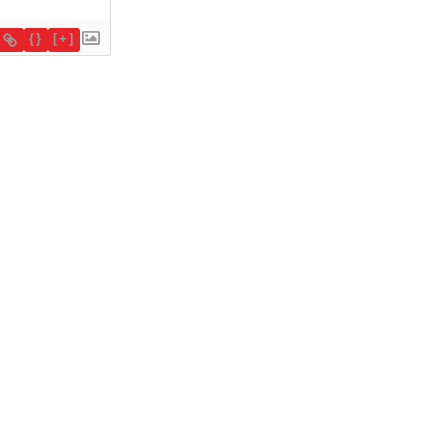
{}
[+]