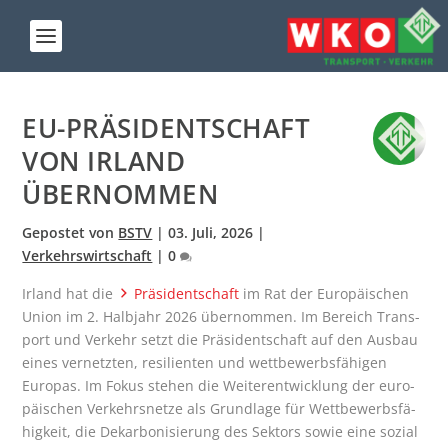
EU-PRÄ­SI­DENT­SCHAFT
VON IRLAND
ÜBERNOMMEN
Gepostet von
BSTV
|
03. Juli, 2026
|
Verkehrswirtschaft
|
0
Irland hat die
Prä­si­dent­schaft
im Rat der Euro­päi­schen
Uni­on im 2. Halb­jahr 2026 über­nom­men. Im Bereich Trans­
port und Ver­kehr setzt die Prä­si­dent­schaft auf den Aus­bau
eines ver­netz­ten, resi­li­en­ten und wett­be­werbs­fä­hi­gen
Euro­pas. Im Fokus ste­hen die Wei­ter­ent­wick­lung der euro­
päi­schen Ver­kehrs­net­ze als Grund­la­ge für Wett­be­werbs­fä­
hig­keit, die Dekar­bo­ni­sie­rung des Sek­tors sowie eine sozi­al