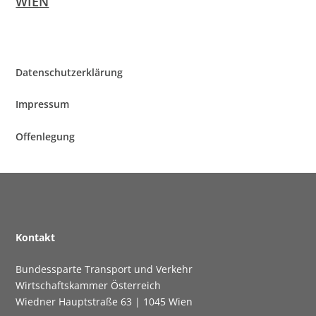
WIEN
Daten­schutz­er­klä­rung
Impres­sum
Offen­le­gung
Kon­takt
Bun­des­spar­te Trans­port und Verkehr
Wirt­schafts­kam­mer Österreich
Wied­ner Haupt­stra­ße 63 | 1045 Wien