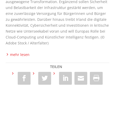
aus­ge­wo­ge­ne Trans­for­ma­ti­on. Ergän­zend sol­len Sicher­heit
und Belast­bar­keit der Infra­struk­tur gestärkt wer­den, um
eine zuver­läs­si­ge Ver­sor­gung für Bür­ge­rin­nen und Bür­ger
zu gewähr­leis­ten. Dar­über hin­aus treibt Irland die digi­ta­le
Kon­nek­ti­vi­tät, Cyber­si­cher­heit und Inves­ti­tio­nen in kri­ti­sche
Net­ze wie Unter­see­ka­bel vor­an und will Euro­pas Rol­le bei
Cloud-Com­pu­ting und Künst­li­cher Intel­li­genz fes­ti­gen. (©
Ado­be Stock / Alterfalter)
mehr lesen
TEILEN