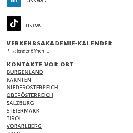
LINKEDIN
TIKTOK
VER­KEHR­S­AKA­DE­MIE-KALEN­DER
Kalender öffnen ...
KON­TAK­TE VOR ORT
BURGENLAND
KÄRNTEN
NIEDERÖSTERREICH
OBERÖSTERREICH
SALZBURG
STEIERMARK
TIROL
VORARLBERG