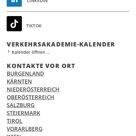
LINKEDIN
TIKTOK
VER­KEHR­S­AKA­DE­MIE-KALEN­DER
Kalender öffnen ...
KON­TAK­TE VOR ORT
BURGENLAND
KÄRNTEN
NIEDERÖSTERREICH
OBERÖSTERREICH
SALZBURG
STEIERMARK
TIROL
VORARLBERG