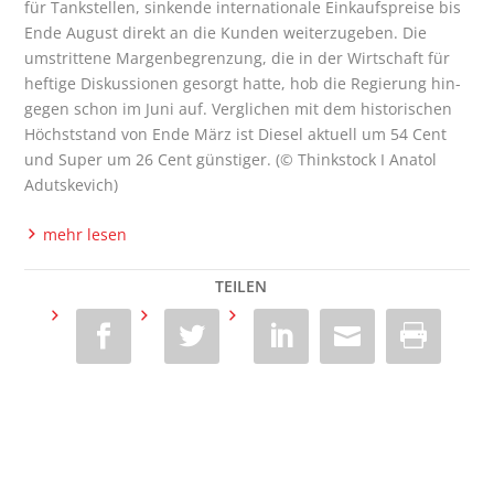
für Tank­stel­len, sin­ken­de inter­na­tio­na­le Ein­kaufs­prei­se bis
Ende August direkt an die Kun­den wei­ter­zu­ge­ben. Die
umstrit­te­ne Mar­gen­be­gren­zung, die in der Wirt­schaft für
hef­ti­ge Dis­kus­sio­nen gesorgt hat­te, hob die Regie­rung hin­
ge­gen schon im Juni auf. Ver­gli­chen mit dem his­to­ri­schen
Höchst­stand von Ende März ist Die­sel aktu­ell um 54 Cent
und Super um 26 Cent güns­ti­ger. (© Think­stock I Ana­tol
Adutskevich)
mehr lesen
TEILEN