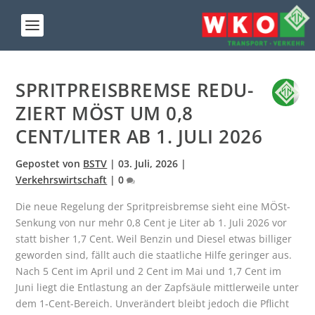
SPRIT­PREIS­BREM­SE REDU­
ZIERT MÖST UM 0,8
CENT/LITER AB 1. JULI 2026
Gepostet von
BSTV
|
03. Juli, 2026
|
Verkehrswirtschaft
|
0
Die neue Rege­lung der Sprit­preis­brem­se sieht eine MÖSt-
Sen­kung von nur mehr 0,8 Cent je Liter ab 1. Juli 2026 vor
statt bis­her 1,7 Cent. Weil Ben­zin und Die­sel etwas bil­li­ger
gewor­den sind, fällt auch die staat­li­che Hil­fe gerin­ger aus.
Nach 5 Cent im April und 2 Cent im Mai und 1,7 Cent im
Juni liegt die Ent­las­tung an der Zapf­säu­le mitt­ler­wei­le unter
dem 1‑Cent-Bereich. Unver­än­dert bleibt jedoch die Pflicht