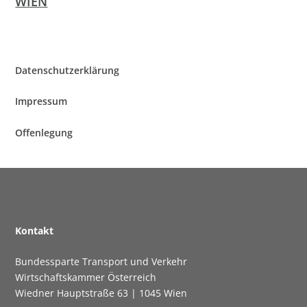
WIEN
Daten­schutz­er­klä­rung
Impres­sum
Offen­le­gung
Kon­takt
Bun­des­spar­te Trans­port und Verkehr
Wirt­schafts­kam­mer Österreich
Wied­ner Haupt­stra­ße 63 | 1045 Wien