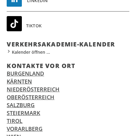
LINKEDIN
TIKTOK
VER­KEHR­S­AKA­DE­MIE-KALEN­DER
Kalender öffnen ...
KON­TAK­TE VOR ORT
BURGENLAND
KÄRNTEN
NIEDERÖSTERREICH
OBERÖSTERREICH
SALZBURG
STEIERMARK
TIROL
VORARLBERG