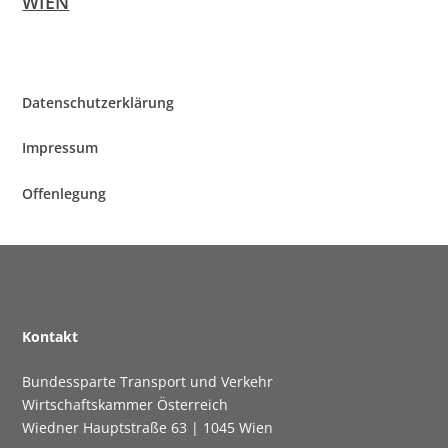
WIEN
Daten­schutz­er­klä­rung
Impres­sum
Offen­le­gung
Kon­takt
Bun­des­spar­te Trans­port und Verkehr
Wirt­schafts­kam­mer Österreich
Wied­ner Haupt­stra­ße 63 | 1045 Wien