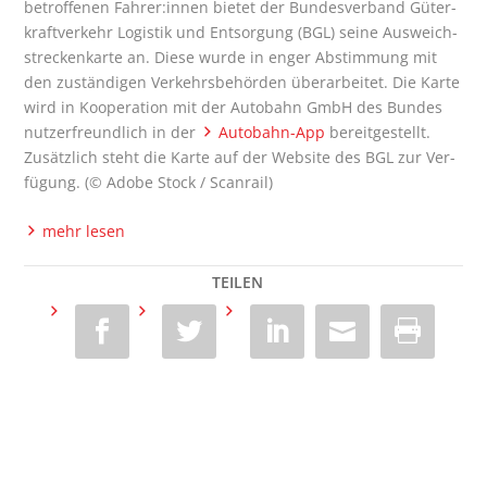
betrof­fe­nen Fahrer:innen bie­tet der Bun­des­ver­band Güter­
kraft­ver­kehr Logis­tik und Ent­sor­gung (BGL) sei­ne Aus­weich­
stre­cken­kar­te an. Die­se wur­de in enger Abstim­mung mit
den zustän­di­gen Ver­kehrs­be­hör­den über­ar­bei­tet. Die Kar­te
wird in Koope­ra­ti­on mit der Auto­bahn GmbH des Bun­des
nut­zer­freund­lich in der
Auto­bahn-App
bereit­ge­stellt.
Zusätz­lich steht die Kar­te auf der Web­site des BGL zur Ver­
fü­gung. (© Ado­be Stock / Scanrail)
mehr lesen
TEILEN