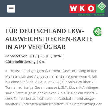
FÜR DEUTSCH­LAND LKW-
AUS­WEICH­STRE­CKEN-KAR­TE
IN APP VERFÜGBAR
Gepostet von
BSTV
|
03. Juli, 2026
|
Güterbeförderung
|
0
In Deutsch­land gilt gemäß Feri­en­rei­se­ver­ord­nung in den
Mona­ten Juli und August an allen Sams­ta­gen (vom 4. Juli
bis ein­schließ­lich 29. August 2026) für Solo-Lkw über 7,5
Ton­nen zuläs­si­ge Gesamt­mas­se (zGM), Lkw mit Anhän­gern
sowie Sat­tel­zü­ge in der Zeit von 7 bis 20 Uhr ein zusätz­li­
ches Fahr­ver­bot auf zahl­rei­chen Auto­bahn- und aus­ge­
wähl­ten Bun­des­stra­ßen­ab­schnit­ten. Zur Unter­stüt­zung der