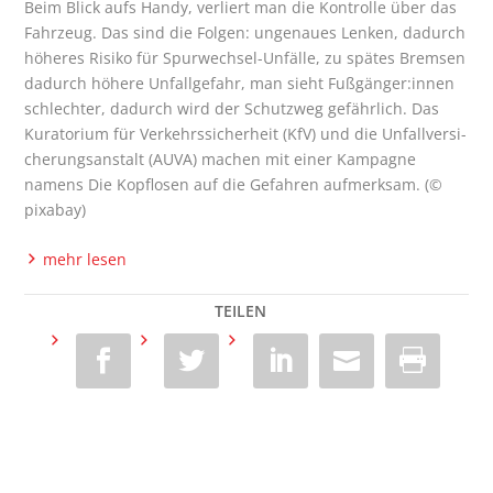
Beim Blick aufs Han­dy, ver­liert man die Kon­trol­le über das
Fahr­zeug. Das sind die Fol­gen: unge­nau­es Len­ken, dadurch
höhe­res Risi­ko für Spur­wech­sel-Unfäl­le, zu spä­tes Brem­sen
dadurch höhe­re Unfall­ge­fahr, man sieht Fußgänger:innen
schlech­ter, dadurch wird der Schutz­weg gefähr­lich. Das
Kura­to­ri­um für Ver­kehrs­si­cher­heit (KfV) und die Unfall­ver­si­
che­rungs­an­stalt (AUVA) machen mit einer Kam­pa­gne
namens Die Kopf­lo­sen auf die Gefah­ren auf­merk­sam. (©
pixabay)
mehr lesen
TEILEN