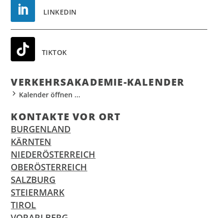
LINKEDIN
TIKTOK
VER­KEHR­S­AKA­DE­MIE-KALEN­DER
Kalender öffnen ...
KON­TAK­TE VOR ORT
BURGENLAND
KÄRNTEN
NIEDERÖSTERREICH
OBERÖSTERREICH
SALZBURG
STEIERMARK
TIROL
VORARLBERG