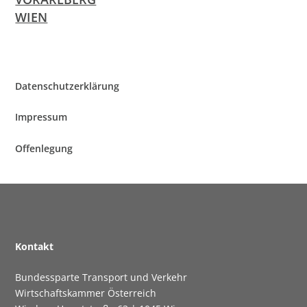
WIEN
Daten­schutz­er­klä­rung
Impres­sum
Offen­le­gung
Kon­takt
Bun­des­spar­te Trans­port und Verkehr
Wirt­schafts­kam­mer Österreich