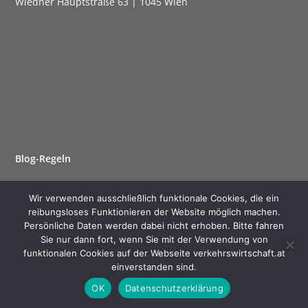
Wied­ner Haupt­stra­ße 63 | 1045 Wien
Blog-Regeln
Wir verwenden ausschließlich funktionale Cookies, die ein
reibungsloses Funktionieren der Website möglich machen.
Persönliche Daten werden dabei nicht erhoben. Bitte fahren
Copyright 2026 © WKO Transport - Verkehr All Rights
Sie nur dann fort, wenn Sie mit der Verwendung von
Reserved
funktionalen Cookies auf der Webseite verkehrswirtschaft.at
Daten­schutz­er­klä­rung
Impres­sum
einverstanden sind.
Offen­le­gung nach § 25 Mediengesetz
OK
Datenschutzerklärung