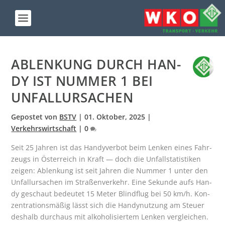
ABLEN­KUNG DURCH HAN­
DY IST NUM­MER 1 BEI
UNFALLURSACHEN
Gepostet von
BSTV
|
01. Oktober, 2025
|
Verkehrswirtschaft
|
0
Seit 25 Jah­ren ist das Han­dy­ver­bot beim Len­ken eines Fahr­
zeugs in Öster­reich in Kraft — doch die Unfall­sta­tis­ti­ken
zei­gen: Ablen­kung ist seit Jah­ren die Num­mer 1 unter den
Unfall­ur­sa­chen im Stra­ßen­ver­kehr. Eine Sekun­de aufs Han­
dy geschaut bedeu­tet 15 Meter Blind­flug bei 50 km/h. Kon­
zen­tra­ti­ons­mä­ßig lässt sich die Han­dy­nut­zung am Steu­er
des­halb durch­aus mit alko­ho­li­sier­tem Len­ken ver­glei­chen.