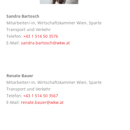
San­dra Bartosch
Mit­ar­bei­ter/-in, Wirt­schafts­kam­mer Wien, Spar­te
Trans­port und Verkehr
Tele­fon:
+43 1 514 50 3576
E‑Mail:
sandra.bartosch@wkw.at
Rena­te Bauer
Mit­ar­bei­ter/-in, Wirt­schafts­kam­mer Wien, Spar­te
Trans­port und Verkehr
Tele­fon:
+43 1 514 50 3567
E‑Mail:
renate.bauer@wkw.at