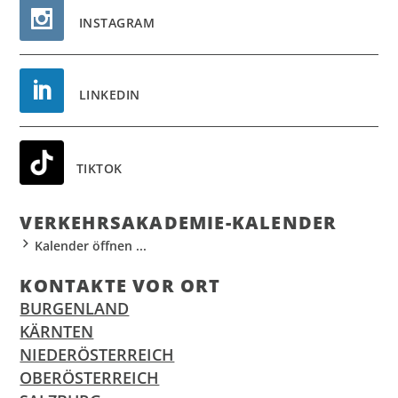
INSTAGRAM
LINKEDIN
TIKTOK
VER­KEHR­S­AKA­DE­MIE-KALEN­DER
Kalender öffnen ...
KON­TAK­TE VOR ORT
BURGENLAND
KÄRNTEN
NIEDERÖSTERREICH
OBERÖSTERREICH