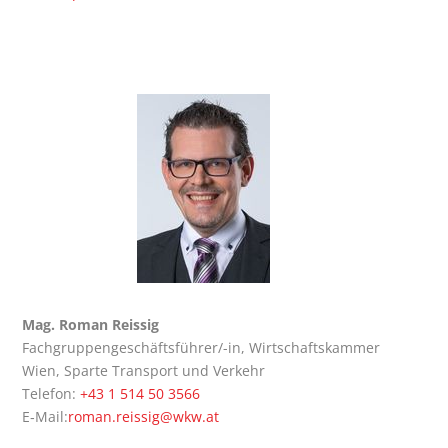
Mag. Roman Reis­sig
Fach­grup­pen­ge­schäfts­füh­rer/-in, Wirt­schafts­kam­mer
Wien, Spar­te Trans­port und Ver­kehr
Tele­fon:
+43 1 514 50 3566
E‑Mail:
roman.reissig@wkw.at