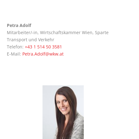
Petra Adolf
Mit­ar­bei­ter/-in, Wirt­schafts­kam­mer Wien, Spar­te
Trans­port und Verkehr
Tele­fon:
+43 1 514 50 3581
E‑Mail:
Petra.Adolf@wkw.at