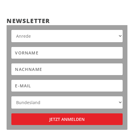
NEWS­LET­TER