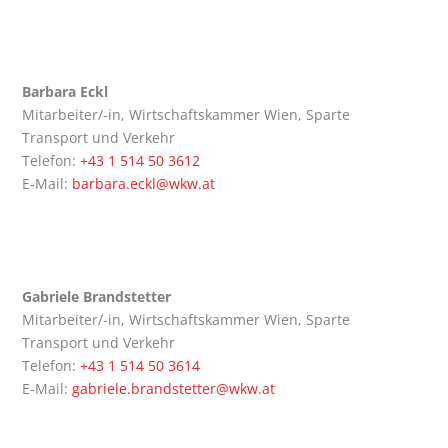
Bar­ba­ra Eckl
Mit­ar­bei­ter/-in, Wirt­schafts­kam­mer Wien, Spar­te
Trans­port und Ver­kehr
Tele­fon:
+43 1 514 50 3612
E‑Mail:
barbara.eckl@wkw.at
Gabrie­le Brand­stet­ter
Mit­ar­bei­ter/-in, Wirt­schafts­kam­mer Wien, Spar­te
Trans­port und Ver­kehr
Tele­fon:
+43 1 514 50 3614
E‑Mail:
gabriele.brandstetter@wkw.at