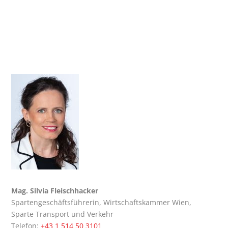
Mag. Sil­via Fleisch­ha­cker
Spar­ten­ge­schäfts­füh­re­rin, Wirt­schafts­kam­mer Wien,
Spar­te Trans­port und Ver­kehr
Tele­fon:
+43 1 514 50 3101