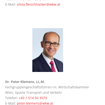
E‑Mail:
silvia.fleischhacker@wkw.at
Dr. Peter Kle­mens, LL.M.
Fach­grup­pen­ge­schäfts­füh­rer/-in, Wirt­schafts­kam­mer
Wien, Spar­te Trans­port und Ver­kehr
Tele­fon:
+43 1 514 50 3573
E‑Mail:
peter.klemens@wkw.at