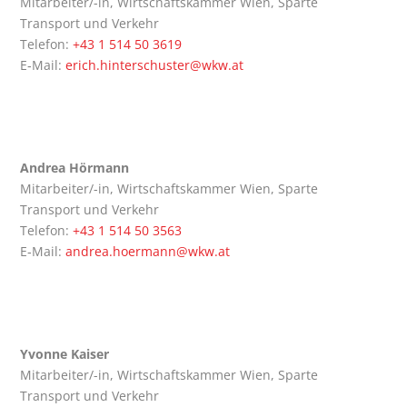
Mit­ar­bei­ter/-in, Wirt­schafts­kam­mer Wien, Spar­te
Trans­port und Verkehr
Tele­fon:
+43 1 514 50 3619
E‑Mail:
erich.hinterschuster@wkw.at
Andrea Hör­mann
Mit­ar­bei­ter/-in, Wirt­schafts­kam­mer Wien, Spar­te
Trans­port und Verkehr
Tele­fon:
+43 1 514 50 3563
E‑Mail:
andrea.hoermann@wkw.at
Yvonne Kai­ser
Mit­ar­bei­ter/-in, Wirt­schafts­kam­mer Wien, Spar­te
Trans­port und Verkehr