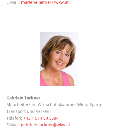
E‑Mail:
marlene.leitner@wkw.at
Gabrie­le Tackner
Mit­ar­bei­ter/-in, Wirt­schafts­kam­mer Wien, Spar­te
Trans­port und Verkehr
Tele­fon:
+43 1 514 50 3584
E‑Mail:
gabriele.tackner@wkw.at