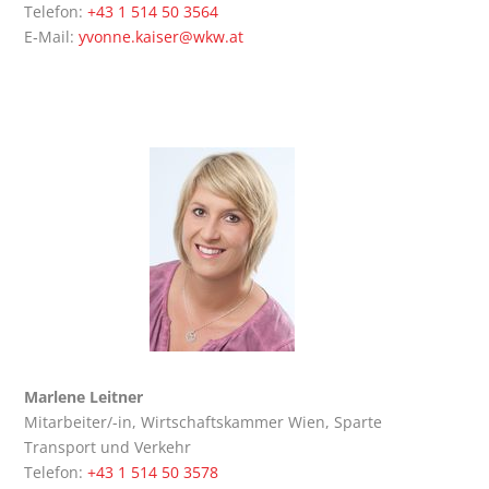
Tele­fon:
+43 1 514 50 3564
E‑Mail:
yvonne.kaiser@wkw.at
Mar­le­ne Leitner
Mit­ar­bei­ter/-in, Wirt­schafts­kam­mer Wien, Spar­te
Trans­port und Verkehr
Tele­fon:
+43 1 514 50 3578