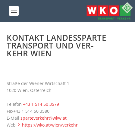
KON­TAKT LAN­DES­SPAR­TE
TRANS­PORT UND VER­
KEHR WIEN
Stra­ße der Wie­ner Wirt­schaft 1
1020 Wien, Österreich
Tele­fon
+43 1 514 50 3579
Fax+43 1 514 50 3580
E‑Mail
sparteverkehr@wkw.at
Web
https://wko.at/wien/verkehr