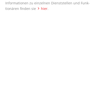
Infor­ma­tio­nen zu ein­zel­nen Dienst­stel­len und Funk­
tio­nä­ren fin­den sie
hier
.