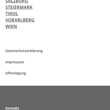
SALZBURG
STEIERMARK
TIROL
VORARLBERG
WIEN
Daten­schutz­er­klä­rung
Impres­sum
Offen­le­gung
Kon­takt