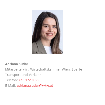
Adria­na Sudar
Mit­ar­bei­ter/-in, Wirt­schafts­kam­mer Wien, Spar­te
Trans­port und Verkehr
Tele­fon:
+43 1 514 50
E‑Mail:
adriana.sudar@wkw.at