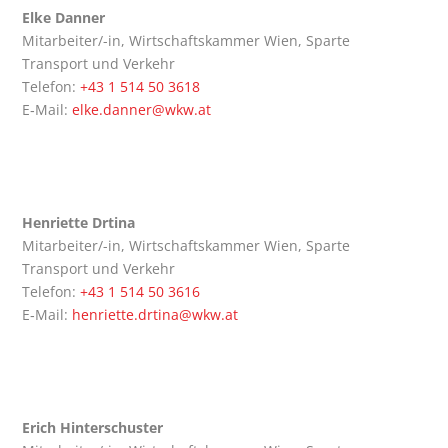
Elke Dan­ner
Mit­ar­bei­ter/-in, Wirt­schafts­kam­mer Wien, Spar­te
Trans­port und Verkehr
Tele­fon:
+43 1 514 50 3618
E‑Mail:
elke.danner@wkw.at
Hen­ri­et­te Drtina
Mit­ar­bei­ter/-in, Wirt­schafts­kam­mer Wien, Spar­te
Trans­port und Verkehr
Tele­fon:
+43 1 514 50 3616
E‑Mail:
henriette.drtina@wkw.at
Erich Hin­ter­schus­ter